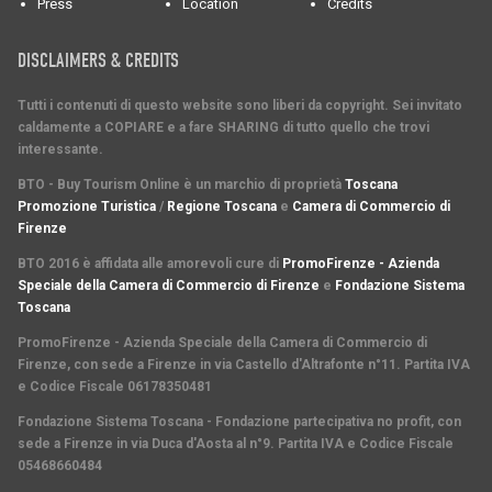
Press
Location
Credits
DISCLAIMERS & CREDITS
Tutti i contenuti di questo website sono liberi da copyright. Sei invitato
caldamente a COPIARE e a fare SHARING di tutto quello che trovi
interessante.
BTO - Buy Tourism Online è un marchio di proprietà
Toscana
Promozione Turistica
/
Regione Toscana
e
Camera di Commercio di
Firenze
BTO 2016 è affidata alle amorevoli cure di
PromoFirenze - Azienda
Speciale della Camera di Commercio di Firenze
e
Fondazione Sistema
Toscana
PromoFirenze
- Azienda Speciale della Camera di Commercio di
Firenze, con sede a Firenze in via Castello d'Altrafonte n°11. Partita IVA
e Codice Fiscale 06178350481
Fondazione Sistema Toscana
- Fondazione partecipativa no profit, con
sede a Firenze in via Duca d'Aosta al n°9. Partita IVA e Codice Fiscale
05468660484