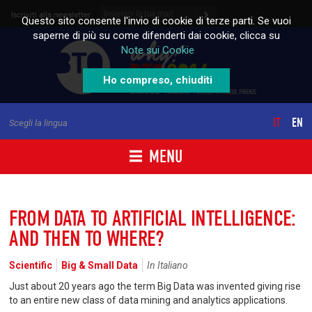
Skip to content
Iscriviti alla newsletter
Questo sito consente l'invio di cookie di terze parti. Se vuoi
saperne di più su come difenderti dai cookie, clicca su
Note sui Cookie
Ho compreso, chiuditi
IT
EN
Scegli la lingua
MENU
FROM DATA TO ARTIFICIAL INTELLIGENCE:
AND THEN TO WHERE?
Scientific
Big & Small Data
In Italiano
Just about 20 years ago the term Big Data was invented giving rise
to an entire new class of data mining and analytics applications.