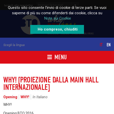
Skip to content
Iscriviti alla newsletter
Questo sito consente l'invio di cookie di terze parti. Se vuoi
saperne di più su come difenderti dai cookie, clicca su
Note sui Cookie
Ho compreso, chiuditi
IT
EN
Scegli la lingua
MENU
WHY! [PROIEZIONE DALLA MAIN HALL
INTERNAZIONALE]
Opening
WHY!
In Italiano
WHY!
Opening BTO 2016