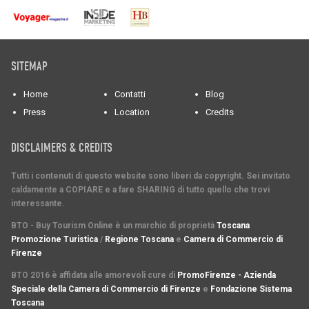
SITEMAP
Home
Contatti
Blog
Press
Location
Credits
DISCLAIMERS & CREDITS
Tutti i contenuti di questo website sono liberi da copyright. Sei invitato
caldamente a COPIARE e a fare SHARING di tutto quello che trovi
interessante.
BTO - Buy Tourism Online è un marchio di proprietà
Toscana
Promozione Turistica
/
Regione Toscana
e
Camera di Commercio di
Firenze
BTO 2016 è affidata alle amorevoli cure di
PromoFirenze - Azienda
Speciale della Camera di Commercio di Firenze
e
Fondazione Sistema
Toscana