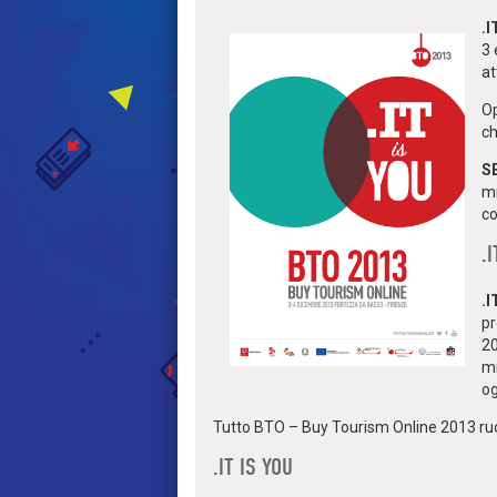
.I
3 
at
Op
ch
S
mi
co
.
.I
pr
20
mi
og
Tutto BTO – Buy Tourism Online 2013 ruo
.IT IS YOU