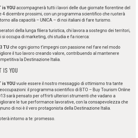
T is YOU
accompagnerà tutti i lavori delle due giornate fiorentine del
e 4 dicembre prossimi, con un programma scientifico che ruoterà
torno alla capacità – UNICA – di noi italiani di fare turismo.
eratori della lunga filiera turistica, chi lavora a sostegno dei territori,
i si occupa di marketing, chi studia e fa ricerca:
EI TU
che ogni giorno t’impegni con passione nel fare nel modo
gliore il tuo lavoro creando valore, contribuendo al mantenere
mpetitiva la Destinazione Italia.
IT IS YOU
T is YOU
vuole essere il nostro messaggio di ottimismo tra tante
eoccupazioni: il programma scientifico di BTO – Buy Tourism Online
13 sarà pensato per offrirti ulteriori strumenti che vadano a
gliorare le tue performance lavorative, con la consapevolezza che
nuno di noi è il vero protagonista della Destinazione Italia.
terà intorno a te: promesso.