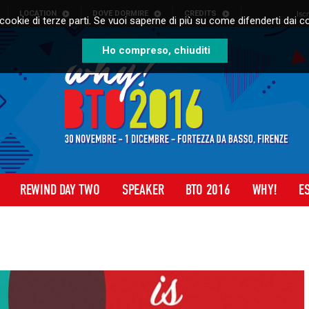
LOCATION
DOVE DORMIRE
CREDITS
Isc
cookie di terze parti. Se vuoi saperne di più su come difenderti dai co
Ho compreso, chiuditi
REWIND DAY TWO
SPEAKER
BTO 2016
WHY!
E