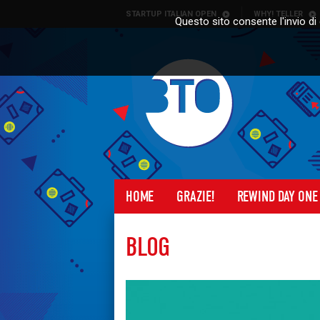
Skip to content
STARTUP ITALIAN OPEN
WHY! TELLER
Questo sito consente l'invio di 
HOME
GRAZIE!
REWIND DAY ONE
BLOG