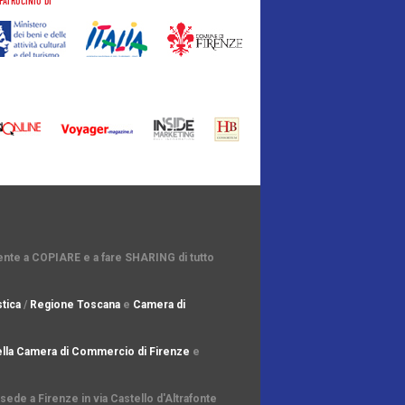
PATROCINIO DI
amente a COPIARE e a fare SHARING di tutto
tica
/
Regione Toscana
e
Camera di
lla Camera di Commercio di Firenze
e
ede a Firenze in via Castello d'Altrafonte