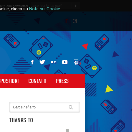
riviti alla newsletter
okie, clicca su
Note sui Cookie
IT
EN
BTO 2016
Slideshare
Facebook
Youtube
Twitter
Flickr
SPOSITORI
CONTATTI
PRESS
Search for:
Cerca
THANKS TO