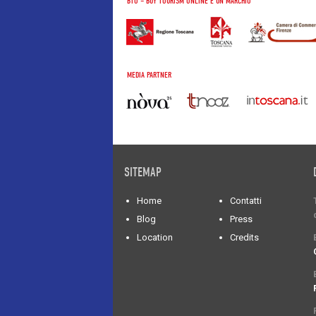
BTO – BUY TOURISM ONLINE È UN MARCHIO
MEDIA PARTNER
SITEMAP
Home
Contatti
Blog
Press
Location
Credits