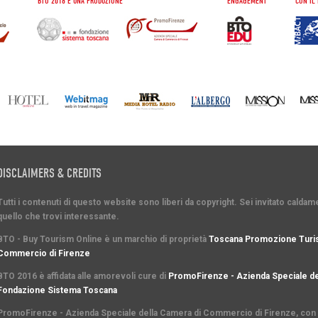
BTO 2016 È UNA PRODUZIONE
ENGAGEMENT
CON IL 
DISCLAIMERS & CREDITS
Tutti i contenuti di questo website sono liberi da copyright. Sei invitato cald
quello che trovi interessante.
BTO - Buy Tourism Online è un marchio di proprietà
Toscana Promozione Turis
Commercio di Firenze
BTO 2016 è affidata alle amorevoli cure di
PromoFirenze - Azienda Speciale de
Fondazione Sistema Toscana
PromoFirenze
- Azienda Speciale della Camera di Commercio di Firenze, con s