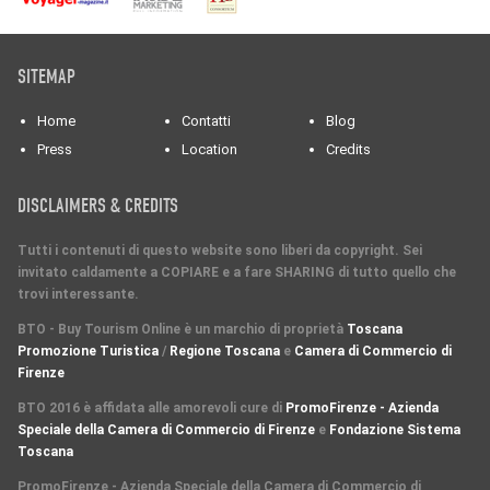
SITEMAP
Home
Contatti
Blog
Press
Location
Credits
DISCLAIMERS & CREDITS
Tutti i contenuti di questo website sono liberi da copyright. Sei
invitato caldamente a COPIARE e a fare SHARING di tutto quello che
trovi interessante.
BTO - Buy Tourism Online è un marchio di proprietà
Toscana
Promozione Turistica
/
Regione Toscana
e
Camera di Commercio di
Firenze
BTO 2016 è affidata alle amorevoli cure di
PromoFirenze - Azienda
Speciale della Camera di Commercio di Firenze
e
Fondazione Sistema
Toscana
PromoFirenze
- Azienda Speciale della Camera di Commercio di