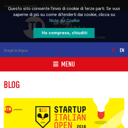
Skip to content
Iscriviti alla newsletter
Questo sito consente l'invio di cookie di terze parti. Se vuoi
saperne di più su come difenderti dai cookie, clicca su
Note sui Cookie
Ho compreso, chiuditi
IT
EN
Scegli la lingua
MENU
BLOG