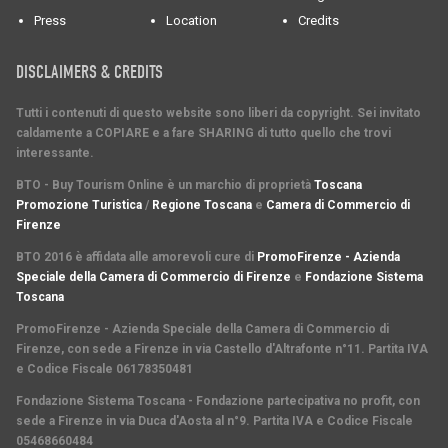
Press
Location
Credits
DISCLAIMERS & CREDITS
Tutti i contenuti di questo website sono liberi da copyright. Sei invitato
caldamente a COPIARE e a fare SHARING di tutto quello che trovi
interessante.
BTO - Buy Tourism Online è un marchio di proprietà
Toscana
Promozione Turistica
/
Regione Toscana
e
Camera di Commercio di
Firenze
BTO 2016 è affidata alle amorevoli cure di
PromoFirenze - Azienda
Speciale della Camera di Commercio di Firenze
e
Fondazione Sistema
Toscana
PromoFirenze
- Azienda Speciale della Camera di Commercio di
Firenze, con sede a Firenze in via Castello d'Altrafonte n°11. Partita IVA
e Codice Fiscale 06178350481
Fondazione Sistema Toscana
- Fondazione partecipativa no profit, con
sede a Firenze in via Duca d'Aosta al n°9. Partita IVA e Codice Fiscale
05468660484