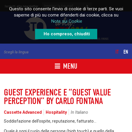
Skip to content
Iscriviti alla newsletter
Questo sito consente l'invio di cookie di terze parti. Se vuoi
saperne di più su come difenderti dai cookie, clicca su
Note sui Cookie
Ho compreso, chiuditi
IT
EN
Scegli la lingua
MENU
GUEST EXPERIENCE E “GUEST VALUE
PERCEPTION” BY CARLO FONTANA
Cassette Advanced
Hospitality
In Italiano
Soddisfazione dell’ospite, reputazione, fatturato…
Quale è oggi il ruolo delle persone (high touch) e quello della