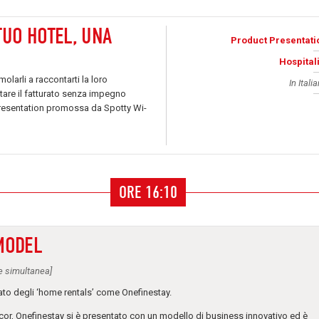
 TUO HOTEL, UNA
Product Presentati
Hospitali
molarli a raccontarti la loro
In Itali
are il fatturato senza impegno
resentation promossa da Spotty Wi-
ORE 16:10
 MODEL
ne simultanea]
o degli ‘home rentals’ come Onefinestay.
r, Onefinestay si è presentato con un modello di business innovativo ed è