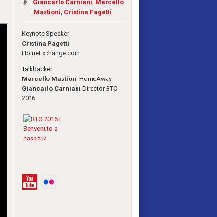
Giancarlo Carniani
,
Marcello
Mastioni
,
Cristina Pagetti
Keynote Speaker
Cristina Pagetti
HomeExchange.com
Talkbacker
Marcello Mastioni
HomeAway
Giancarlo Carniani
Director BTO
2016