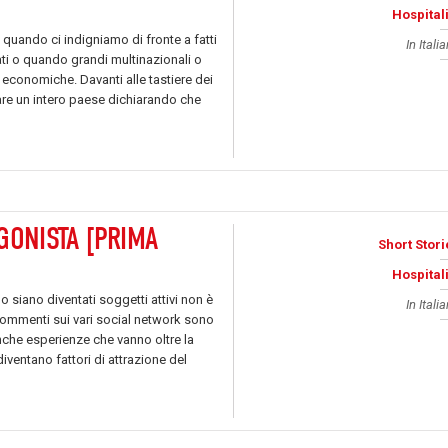
Hospitali
 quando ci indigniamo di fronte a fatti
In Itali
ati o quando grandi multinazionali o
e economiche. Davanti alle tastiere dei
are un intero paese dichiarando che
GONISTA [PRIMA
Short Stori
Hospitali
o siano diventati soggetti attivi non è
In Itali
 commenti sui vari social network sono
nche esperienze che vanno oltre la
ventano fattori di attrazione del