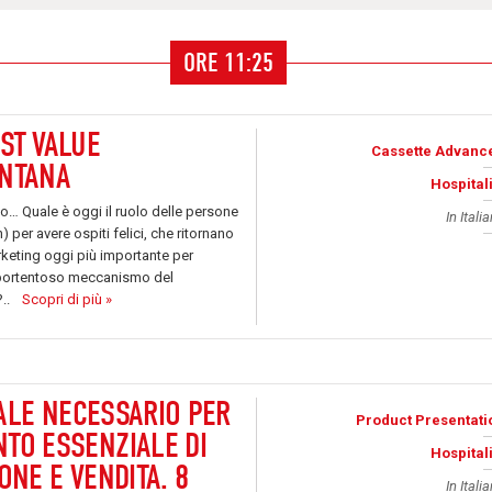
ORE 11:25
ST VALUE
Cassette Advanc
ONTANA
Hospitali
o… Quale è oggi il ruolo delle persone
In Itali
) per avere ospiti felici, che ritornano
rketing oggi più importante per
il portentoso meccanismo del
?..
Scopri di più »
 MALE NECESSARIO PER
Product Presentati
TO ESSENZIALE DI
Hospitali
ONE E VENDITA. 8
In Itali