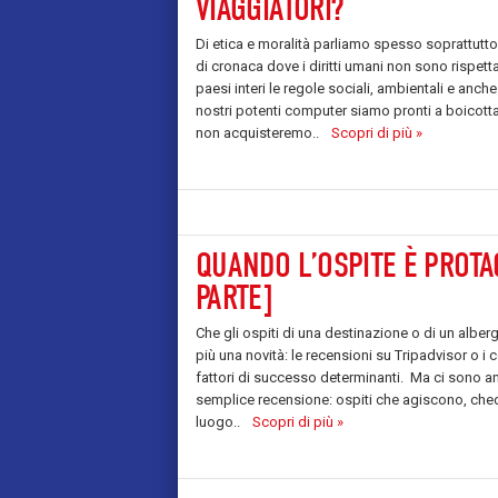
VIAGGIATORI?
Di etica e moralità parliamo spesso soprattutto
di cronaca dove i diritti umani non sono rispett
paesi interi le regole sociali, ambientali e anch
nostri potenti computer siamo pronti a boicott
non acquisteremo..
Scopri di più »
QUANDO L’OSPITE È PROTA
PARTE]
Che gli ospiti di una destinazione o di un alberg
più una novità: le recensioni su Tripadvisor o i
fattori di successo determinanti. Ma ci sono a
semplice recensione: ospiti che agiscono, chedi
luogo..
Scopri di più »