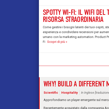
SPOTTY WI-FI: IL WIFI DEL
RISORSA STRAORDINARIA
Come gestire i bisogni latenti dei tuoi ospiti, sti
esperienza e condividere recensioni per aument
umano con la marketing automation. Product P
Fi
Scopri di più »
WHY! BUILD A DIFFERENT
Scientific
Hospitality
In Inglese [traduzio
Approfondiamo un player emergente sul mercat
Recentemente acquistato dalla compagnia Acco