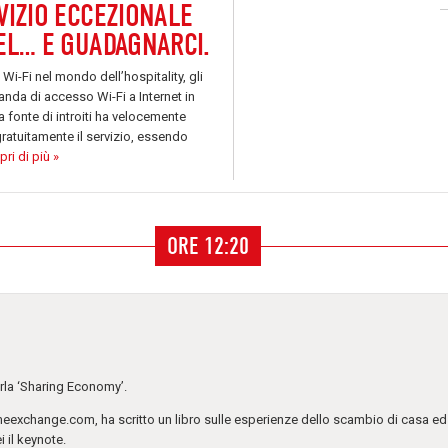
VIZIO ECCEZIONALE
EL… E GUADAGNARCI.
 Wi-Fi nel mondo dell’hospitality, gli
anda di accesso Wi-Fi a Internet in
a fonte di introiti ha velocemente
gratuitamente il servizio, essendo
ri di più »
ORE 12:20
la ‘
Sharing Economy
’.
omeexchange.com, ha scritto un libro sulle esperienze dello scambio di casa ed
 il keynote.