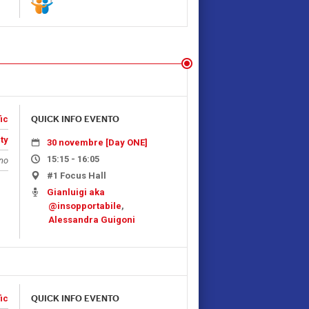
ic
QUICK INFO EVENTO
ty
30 novembre [Day ONE]
15:15 - 16:05
ano
#1 Focus Hall
Gianluigi aka
@insopportabile
,
Alessandra Guigoni
ic
QUICK INFO EVENTO