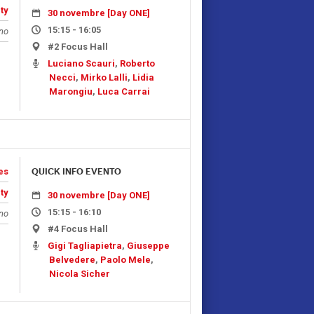
ty
30 novembre [Day ONE]
15:15 - 16:05
ano
#2 Focus Hall
Luciano Scauri
,
Roberto
Necci
,
Mirko Lalli
,
Lidia
Marongiu
,
Luca Carrai
es
QUICK INFO EVENTO
ty
30 novembre [Day ONE]
15:15 - 16:10
ano
#4 Focus Hall
Gigi Tagliapietra
,
Giuseppe
Belvedere
,
Paolo Mele
,
Nicola Sicher