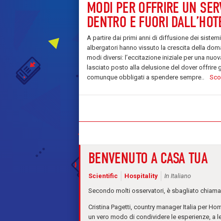
MODI PER OFFRIRE UN SER
DENTRO E FUORI DALL’HOT
A partire dai primi anni di diffusione dei sistemi
albergatori hanno vissuto la crescita della dom
modi diversi: l’eccitazione iniziale per una nuov
lasciato posto alla delusione del dover offrire 
comunque obbligati a spendere sempre..
Scop
BENVENUTO A CASA TUA
Scientific
Hospitality
In Italiano
Secondo molti osservatori, è sbagliato chiamar
Cristina Pagetti, country manager Italia per H
un vero modo di condividere le esperienze, a lei