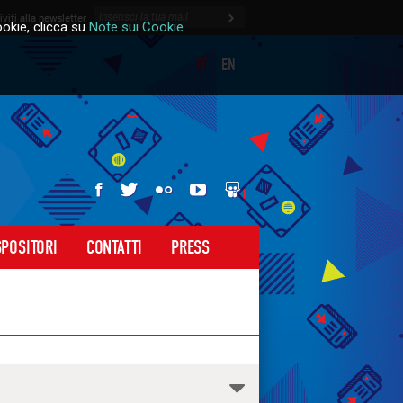
riviti alla newsletter
okie, clicca su
Note sui Cookie
IT
EN
BTO 2016
Slideshare
Facebook
Youtube
Twitter
Flickr
SPOSITORI
CONTATTI
PRESS
Apri/Chiudi