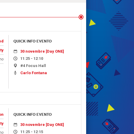
ed
QUICK INFO EVENTO
ty
30 novembre [Day ONE]
11:25 - 12:10
ano
#4 Focus Hall
Carlo Fontana
on
QUICK INFO EVENTO
ty
30 novembre [Day ONE]
11:25 - 12:15
ano