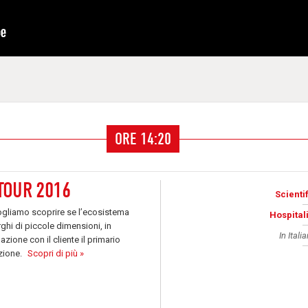
ORE 14:20
TOUR 2016
Scientif
vogliamo scoprire se l’ecosistema
Hospitali
ghi di piccole dimensioni, in
In Itali
azione con il cliente il primario
zione.
Scopri di più »