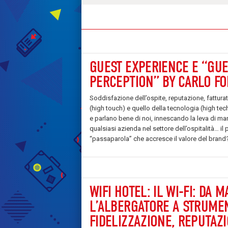
GUEST EXPERIENCE E “GUE
PERCEPTION” BY CARLO F
Soddisfazione dell’ospite, reputazione, fatturat
(high touch) e quello della tecnologia (high tech
e parlano bene di noi, innescando la leva di ma
qualsiasi azienda nel settore dell’ospitalità… 
“passaparola” che accresce il valore del brand
WIFI HOTEL: IL WI-FI: DA
L’ALBERGATORE A STRUMEN
FIDELIZZAZIONE, REPUTAZI