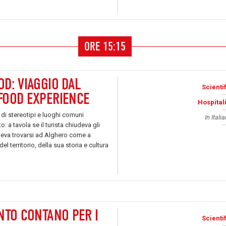
ORE 15:15
D: VIAGGIO DAL
Scientif
FOOD EXPERIENCE
Hospitali
 di stereotipi e luoghi comuni
In Itali
 a tavola se il turista chiudeva gli
teva trovarsi ad Alghero come a
l territorio, della sua storia e cultura
NTO CONTANO PER I
Scientif