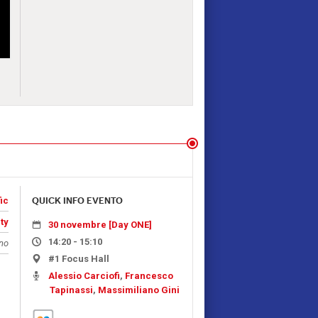
ic
QUICK INFO EVENTO
ty
30 novembre [Day ONE]
14:20 - 15:10
ano
#1 Focus Hall
Alessio Carciofi
,
Francesco
Tapinassi
,
Massimiliano Gini