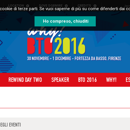
LOCATION
DOVE DORMIRE
CREDITS
Isc
cookie di terze parti. Se vuoi saperne di più su come difenderti dai co
Ho compreso, chiuditi
REWIND DAY TWO
SPEAKER
BTO 2016
WHY!
E
DEGLI EVENTI