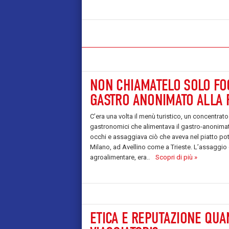
NON CHIAMATELO SOLO FOO
GASTRO ANONIMATO ALLA 
C’era una volta il menù turistico, un concentrato
gastronomici che alimentava il gastro-anonimato:
occhi e assaggiava ciò che aveva nel piatto po
Milano, ad Avellino come a Trieste. L’assaggio de
agroalimentare, era..
Scopri di più »
ETICA E REPUTAZIONE QUA