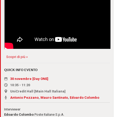
Scopri di più »
QUICK INFO EVENTO
30 novembre [Day ONE]
10:35 - 11:20
UniCredit Hall [Main Hall Italiana]
Antonio Pezzano
,
Mauro Santinato
,
Edoardo Colombo
Interviewer
Edoardo Colombo
Poste Italiane S.p.A.