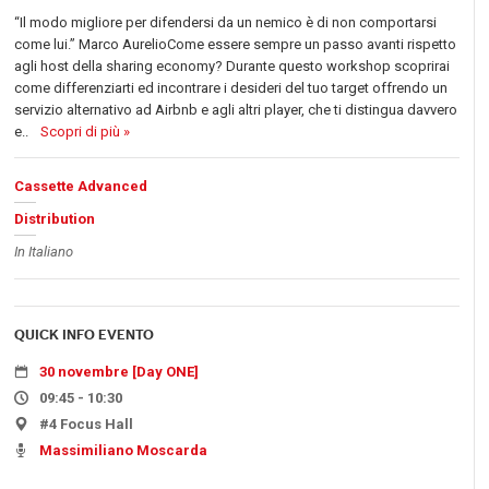
“Il modo migliore per difendersi da un nemico è di non comportarsi
come lui.” Marco AurelioCome essere sempre un passo avanti rispetto
agli host della sharing economy? Durante questo workshop scoprirai
come differenziarti ed incontrare i desideri del tuo target offrendo un
servizio alternativo ad Airbnb e agli altri player, che ti distingua davvero
e..
Scopri di più »
Cassette Advanced
Distribution
In Italiano
QUICK INFO EVENTO
30 novembre [Day ONE]
09:45 - 10:30
#4 Focus Hall
Massimiliano Moscarda