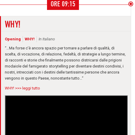
ORE 09:15
WHY!
Opening
WHY!
In Italiano
“…Ma forse c’è ancora spazio per tornare a parlare di qualità, di
scelta, di vocazione, di relazione, fedeltà, di strategie a lungo termine,
di racconti e storie che finalmente possono districarsi dalle prigioni
modaiole del famigerato storytelling per diventare destini condivisi, i
nostri, intrecciati con i destini delle tantissime persone che ancora
vengono in questo Paese, nonostante tutto…”
WHY! >>> leggi tutto