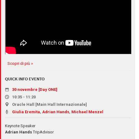
Scopri di più »
QUICK INFO EVENTO
30 novembre [Day ONE]
10:35 - 11:20
Oracle Hall [Main Hall Internazionale]
Giulia Eremita
,
Adrian Hands
,
Michael Menzel
Keynote Speaker
Adrian Hands
TripAdvisor