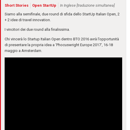
Short Stories
Open StartUp
In Inglese [traduzione simultanea]
Siamo alla semifinale, due round di sfida dello StartUp Italian Open, 2
+ 2 idee di travel innovation.
I vincitori dei due round alla finalissima.
Chi vincerà lo Startup Italian Open dentro BTO 2016 avrà l’opportunità
di presentare la propria idea a ‘Phocuswright Europe 2017’, 16-18
maggio a Amsterdam.