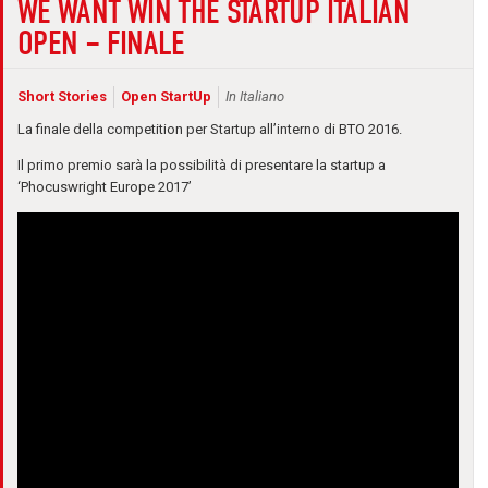
WE WANT WIN THE STARTUP ITALIAN
OPEN – FINALE
Short Stories
Open StartUp
In Italiano
La finale della competition per Startup all’interno di BTO 2016.
Il primo premio sarà la possibilità di presentare la startup a
‘Phocuswright Europe 2017’