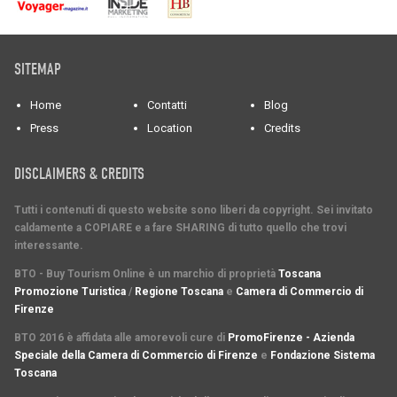
SITEMAP
Home
Contatti
Blog
Press
Location
Credits
DISCLAIMERS & CREDITS
Tutti i contenuti di questo website sono liberi da copyright. Sei invitato
caldamente a COPIARE e a fare SHARING di tutto quello che trovi
interessante.
BTO - Buy Tourism Online è un marchio di proprietà
Toscana
Promozione Turistica
/
Regione Toscana
e
Camera di Commercio di
Firenze
BTO 2016 è affidata alle amorevoli cure di
PromoFirenze - Azienda
Speciale della Camera di Commercio di Firenze
e
Fondazione Sistema
Toscana