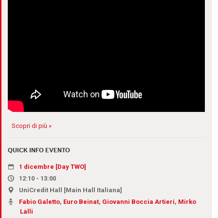
Scopri di più »
QUICK INFO EVENTO
1 dicembre [Day TWO]
12:10 - 13:00
UniCredit Hall [Main Hall Italiana]
Fabio Galetto
,
Euro Beinat
,
Giovanni Boccia Artieri
,
Mirko
Lalli