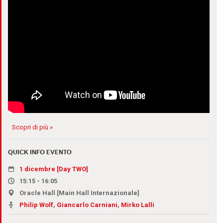
Scopri di più »
QUICK INFO EVENTO
1 dicembre [Day TWO]
15:15 - 16:05
Oracle Hall [Main Hall Internazionale]
Philip Wolf
,
Giancarlo Carniani
,
Mirko Lalli