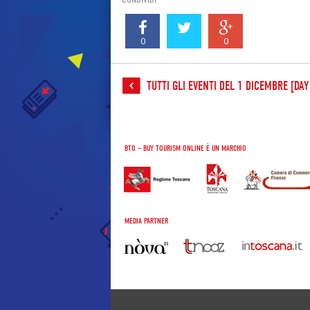
0
0
TUTTI GLI EVENTI DEL 1 DICEMBRE [DA
BTO – BUY TOURISM ONLINE È UN MARCHIO
MEDIA PARTNER