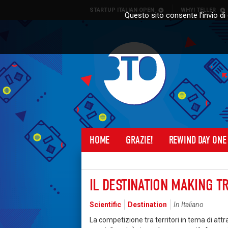
Skip to content
STARTUP ITALIAN OPEN
WHY! TELLER
Questo sito consente l'invio di 
HOME
GRAZIE!
REWIND DAY ONE
IL DESTINATION MAKING T
Scientific
Destination
In Italiano
La competizione tra territori in tema di attra