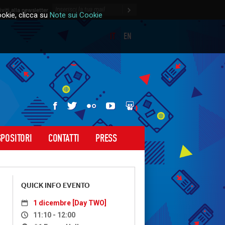
riviti alla newsletter
okie, clicca su
Note sui Cookie
IT
EN
BTO 2016
Slideshare
Facebook
Youtube
Twitter
Flickr
SPOSITORI
CONTATTI
PRESS
QUICK INFO EVENTO
1 dicembre [Day TWO]
11:10 - 12:00