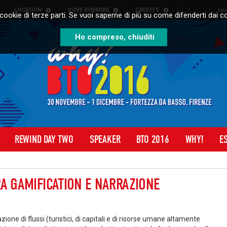
LOCATION
DOVE DORMIRE
CREDITS
Isc
cookie di terze parti. Se vuoi saperne di più su come difenderti dai co
Ho compreso, chiuditi
REWIND DAY TWO
SPEAKER
BTO 2016
WHY!
E
RA GAMIFICATION E NARRAZIONE
zione di flussi (turistici, di capitali e di risorse umane altamente