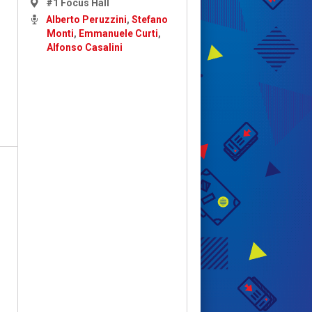
#1 Focus Hall
Alberto Peruzzini
,
Stefano
Monti
,
Emmanuele Curti
,
Alfonso Casalini