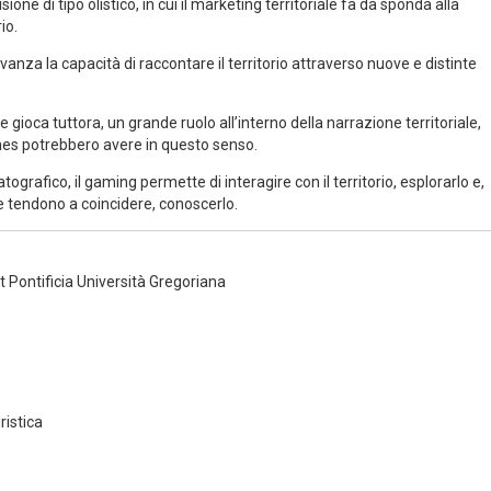
ione di tipo olistico, in cui il marketing territoriale fa da sponda alla
io.
nza la capacità di raccontare il territorio attraverso nuove e distinte
gioca tuttora, un grande ruolo all’interno della narrazione territoriale,
mes potrebbero avere in questo senso.
ografico, il gaming permette di interagire con il territorio, esplorarlo e,
e tendono a coincidere, conoscerlo.
t Pontificia Università Gregoriana
istica