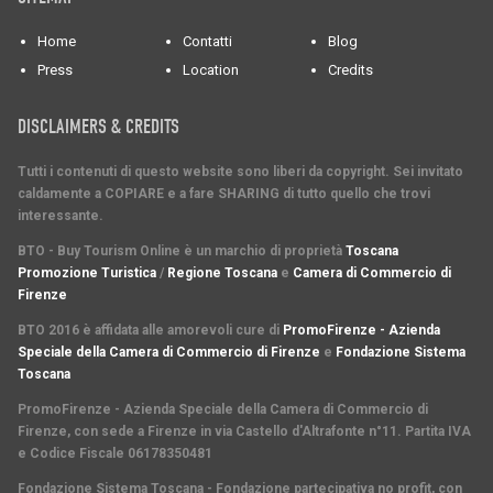
Home
Contatti
Blog
Press
Location
Credits
DISCLAIMERS & CREDITS
Tutti i contenuti di questo website sono liberi da copyright. Sei invitato
caldamente a COPIARE e a fare SHARING di tutto quello che trovi
interessante.
BTO - Buy Tourism Online è un marchio di proprietà
Toscana
Promozione Turistica
/
Regione Toscana
e
Camera di Commercio di
Firenze
BTO 2016 è affidata alle amorevoli cure di
PromoFirenze - Azienda
Speciale della Camera di Commercio di Firenze
e
Fondazione Sistema
Toscana
PromoFirenze
- Azienda Speciale della Camera di Commercio di
Firenze, con sede a Firenze in via Castello d'Altrafonte n°11. Partita IVA
e Codice Fiscale 06178350481
Fondazione Sistema Toscana
- Fondazione partecipativa no profit, con