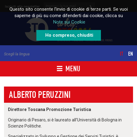
Skip to content
Iscriviti alla newsletter
Questo sito consente l'invio di cookie di terze parti. Se vuoi
saperne di più su come difenderti dai cookie, clicca su
Note sui Cookie
Ho compreso, chiuditi
IT
EN
Scegli la lingua
MENU
ALBERTO PERUZZINI
Direttore Toscana Promozione Turistica
Originario di Pesaro, si è laureato all’Università di Bologna in
Scienze Politiche.
Specializzato in Sviluppo e Gestione dei Servizi Turistici, è