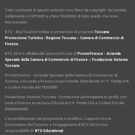
Tutti i contenuti di questo website sono liberi da copyright. Sei invitato
caldamente a COPIARE e a fare SHARING di tutto quello che trovi
interessante.
BTO - Buy Tourism Online è un marchio di proprietà
Toscana
Promozione Turistica
/
Regione Toscana
e
Camera di Commercio di
Firenze
BTO 2016 è affidata alle amorevoli cure di
PromoFirenze - Azienda
Speciale della Camera di Commercio di Firenze
e
Fondazione Sistema
Toscana
PromoFirenze
- Azienda Speciale della Camera di Commercio di
Firenze, con sede a Firenze in via Castello d'Altrafonte n°11. Partita IVA
e Codice Fiscale 06178350481
Fondazione Sistema Toscana
- Fondazione partecipativa no profit, con
sede a Firenze in via Duca d'Aosta al n°9. Partita IVA e Codice Fiscale
05468660484
L'assemblamento del programma scientifico
,
i rapporti con le
Governance del Turismo
e l'
engagement di BTO 2016
sono
responsabilità di:
BTO Educational