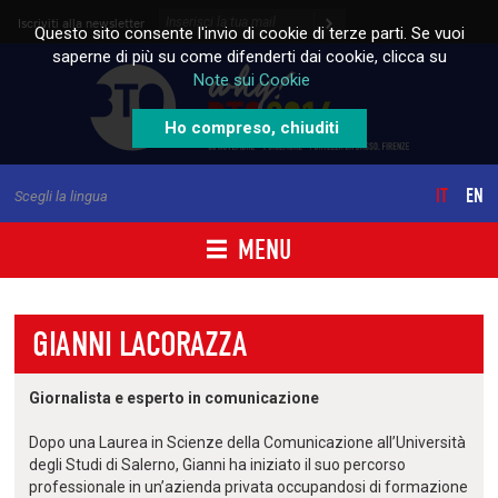
Skip to content
Iscriviti alla newsletter
Questo sito consente l'invio di cookie di terze parti. Se vuoi
saperne di più su come difenderti dai cookie, clicca su
Note sui Cookie
Ho compreso, chiuditi
IT
EN
Scegli la lingua
MENU
GIANNI LACORAZZA
Giornalista e esperto in comunicazione
Dopo una Laurea in Scienze della Comunicazione all’Università
degli Studi di Salerno, Gianni ha iniziato il suo percorso
professionale in un’azienda privata occupandosi di formazione