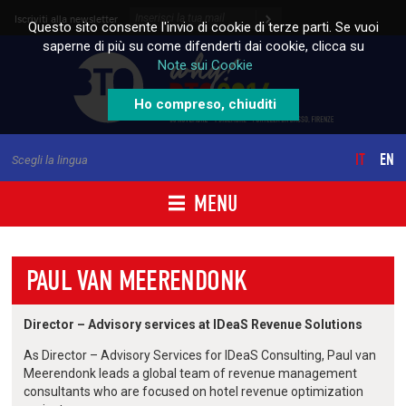
Skip to content
Iscriviti alla newsletter
Questo sito consente l'invio di cookie di terze parti. Se vuoi
saperne di più su come difenderti dai cookie, clicca su
Note sui Cookie
Ho compreso, chiuditi
IT
EN
Scegli la lingua
MENU
PAUL VAN MEERENDONK
Director – Advisory services at IDeaS Revenue Solutions
As Director – Advisory Services for IDeaS Consulting, Paul van
Meerendonk leads a global team of revenue management
consultants who are focused on hotel revenue optimization