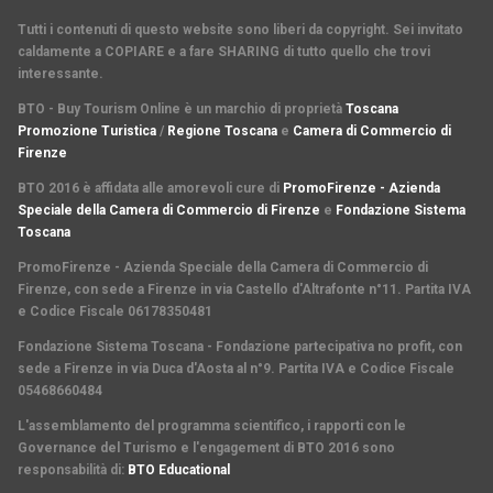
Tutti i contenuti di questo website sono liberi da copyright. Sei invitato
caldamente a COPIARE e a fare SHARING di tutto quello che trovi
interessante.
BTO - Buy Tourism Online è un marchio di proprietà
Toscana
Promozione Turistica
/
Regione Toscana
e
Camera di Commercio di
Firenze
BTO 2016 è affidata alle amorevoli cure di
PromoFirenze - Azienda
Speciale della Camera di Commercio di Firenze
e
Fondazione Sistema
Toscana
PromoFirenze
- Azienda Speciale della Camera di Commercio di
Firenze, con sede a Firenze in via Castello d'Altrafonte n°11. Partita IVA
e Codice Fiscale 06178350481
Fondazione Sistema Toscana
- Fondazione partecipativa no profit, con
sede a Firenze in via Duca d'Aosta al n°9. Partita IVA e Codice Fiscale
05468660484
L'assemblamento del programma scientifico
,
i rapporti con le
Governance del Turismo
e l'
engagement di BTO 2016
sono
responsabilità di:
BTO Educational