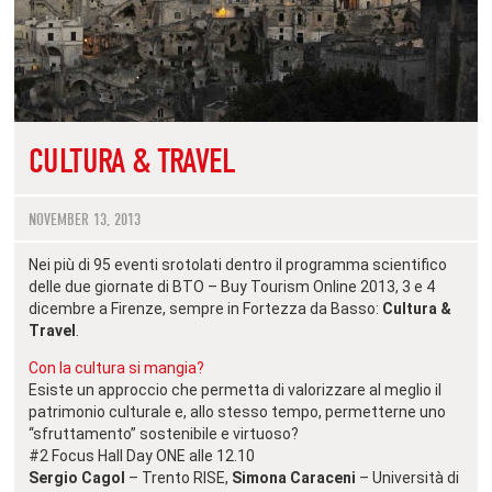
CULTURA & TRAVEL
NOVEMBER 13, 2013
Nei più di 95 eventi srotolati dentro il programma scientifico
delle due giornate di BTO – Buy Tourism Online 2013, 3 e 4
dicembre a Firenze, sempre in Fortezza da Basso:
Cultura &
Travel
.
Con la cultura si mangia?
Esiste un approccio che permetta di valorizzare al meglio il
patrimonio culturale e, allo stesso tempo, permetterne uno
“sfruttamento” sostenibile e virtuoso?
#2 Focus Hall Day ONE alle 12.10
Sergio Cagol
– Trento RISE,
Simona Caraceni
– Università di