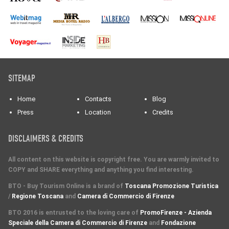
SITEMAP
Home
Contacts
Blog
Press
Location
Credits
DISCLAIMERS & CREDITS
All content on this website is copyright free. You are warmly invited to
COPY and SHARE everything and anything you find interesting.
BTO - Buy Tourism Online is a brand of
Toscana Promozione Turistica
/
Regione Toscana
and
Camera di Commercio di Firenze
BTO 2016 is entrusted to the loving care of
PromoFirenze - Azienda
Speciale della Camera di Commercio di Firenze
and
Fondazione