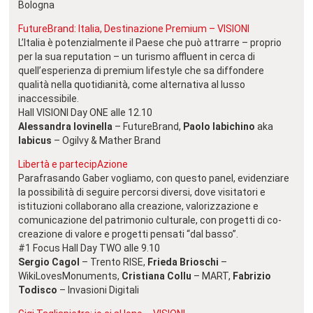
Bologna
FutureBrand: Italia, Destinazione Premium – VISIONI
L’Italia è potenzialmente il Paese che può attrarre – proprio
per la sua reputation – un turismo affluent in cerca di
quell’esperienza di premium lifestyle che sa diffondere
qualità nella quotidianità, come alternativa al lusso
inaccessibile.
Hall VISIONI Day ONE alle 12.10
Alessandra Iovinella
– FutureBrand,
Paolo Iabichino
aka
Iabicus
– Ogilvy & Mather Brand
Libertà e partecipAzione
Parafrasando Gaber vogliamo, con questo panel, evidenziare
la possibilità di seguire percorsi diversi, dove visitatori e
istituzioni collaborano alla creazione, valorizzazione e
comunicazione del patrimonio culturale, con progetti di co-
creazione di valore e progetti pensati “dal basso”.
#1 Focus Hall Day TWO alle 9.10
Sergio Cagol
– Trento RISE,
Frieda Brioschi
–
WikiLovesMonuments,
Cristiana Collu
– MART,
Fabrizio
Todisco
– Invasioni Digitali